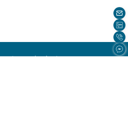
CÔNG TY CỔ PHẦN TẬP ĐOÀN HTM (HTM GROUP)
Trụ Sở TPHCM
34 Phan Đình Giót, Phường Tân Sơn Hòa, TP.HCM
1900 255 950
Văn Phòng Hà Nội