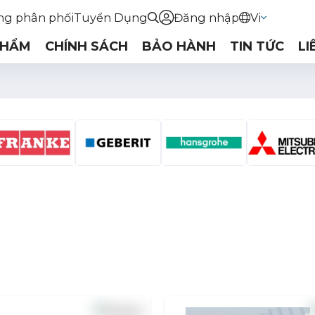
ng phân phối
Tuyển Dụng
Đăng nhập
Vi
PHẨM
CHÍNH SÁCH
BẢO HÀNH
TIN TỨC
LI