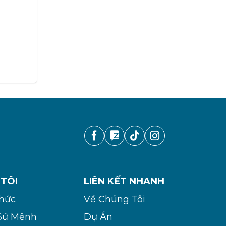
 TÔI
LIÊN KẾT NHANH
Chức
Về Chúng Tôi
Sứ Mệnh
Dự Án