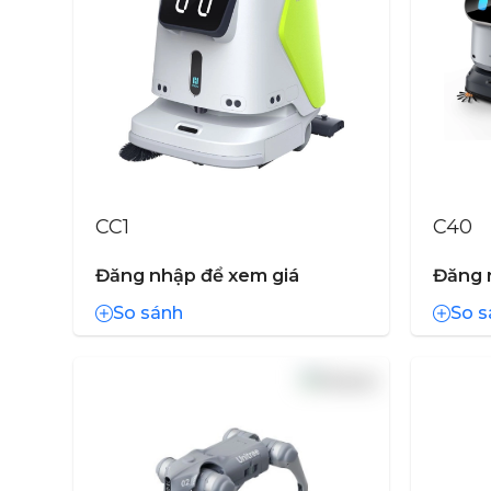
CC1
C40
Đăng nhập để xem giá
Đăng 
So sánh
So s