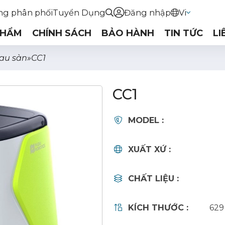
ng phân phối
Tuyển Dụng
Đăng nhập
Vi
PHẨM
CHÍNH SÁCH
BẢO HÀNH
TIN TỨC
LI
lau sàn
»
CC1
CC1
MODEL :
XUẤT XỨ :
CHẤT LIỆU :
KÍCH THƯỚC :
629