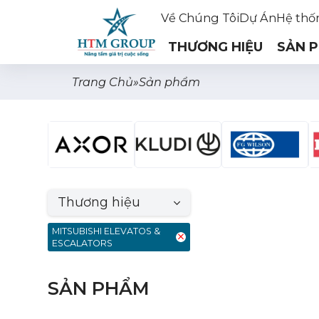
Về Chúng Tôi
Dự Án
Hệ thố
THƯƠNG HIỆU
SẢN 
Trang Chủ
»
Sản phẩm
Thương hiệu
MITSUBISHI ELEVATOS &
ESCALATORS
SẢN PHẨM