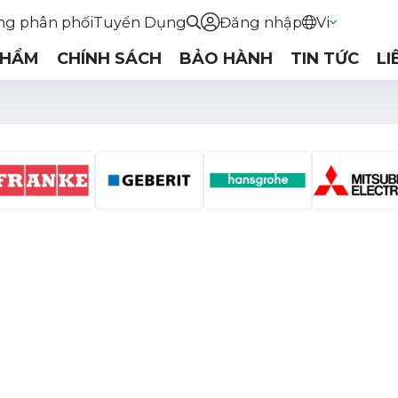
ng phân phối
Tuyển Dụng
Đăng nhập
Vi
PHẨM
CHÍNH SÁCH
BẢO HÀNH
TIN TỨC
LI