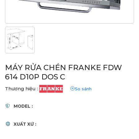
MÁY RỬA CHÉN FRANKE FDW
614 D10P DOS C
Thương hiệu :
So sánh
MODEL :
XUẤT XỨ :