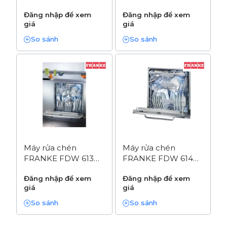
E5P E |
E8P E
Đăng nhập để xem
Đăng nhập để xem
(117.0694.396)
giá
giá
So sánh
So sánh
Máy rửa chén
Máy rửa chén
FRANKE FDW 613
FRANKE FDW 614
E5P F | âm tủ |
D10P DOS LP C | âm
Đăng nhập để xem
Đăng nhập để xem
(117.0611.672)
tủ | (117.0611.675)
giá
giá
So sánh
So sánh