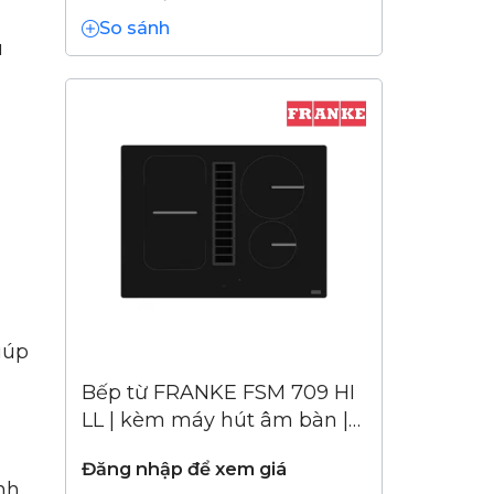
So sánh
u
iúp
Bếp từ FRANKE FSM 709 HI
LL | kèm máy hút âm bàn |
(340.0678.204)
Đăng nhập để xem giá
nh