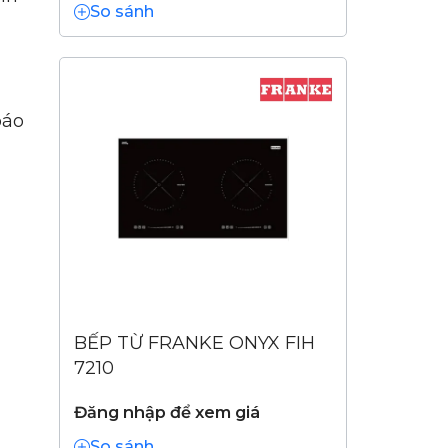
So sánh
báo
BẾP TỪ FRANKE ONYX FIH
7210
Đăng nhập để xem giá
So sánh