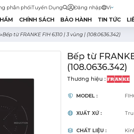
ng phân phối
Tuyển Dụng
Đăng nhập
Vi
PHẨM
CHÍNH SÁCH
BẢO HÀNH
TIN TỨC
LI
»
Bếp từ FRANKE FIH 6310 | 3 vùng | (108.0636.342)
Bếp từ FRANKE 
(108.0636.342)
Thương hiệu :
MODEL :
FIH
XUẤT XỨ :
Tru
CHẤT LIỆU :
Kín