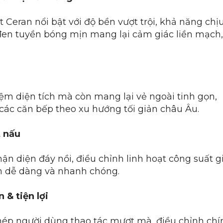
 Ceran nổi bật với độ bền vượt trội, khả năng chị
 đen tuyền bóng mịn mang lại cảm giác liền mạch,
kiệm diện tích mà còn mang lại vẻ ngoài tinh gọn,
các căn bếp theo xu hướng tối giản châu Âu.
t nấu
ận diện đáy nồi, điều chỉnh linh hoạt công suất g
h dễ dàng và nhanh chóng.
& tiện lợi
hép người dùng thao tác mượt mà, điều chỉnh chí