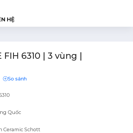
ÊN HỆ
FIH 6310 | 3 vùng |
So sánh
6310
ng Quốc
h Ceramic Schott