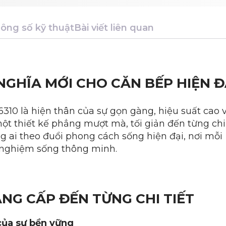
ông số kỹ thuật
Bài viết liên quan
 NGHĨA MỚI CHO CĂN BẾP HIỆN Đ
310 là hiện thân của sự gọn gàng, hiệu suất cao 
một thiết kế phẳng mượt mà, tối giản đến từng chi
ng ai theo đuổi phong cách sống hiện đại, nơi mỗi
i nghiệm sống thông minh.
ĐẲNG CẤP ĐẾN TỪNG CHI TIẾT
của sự bền vững