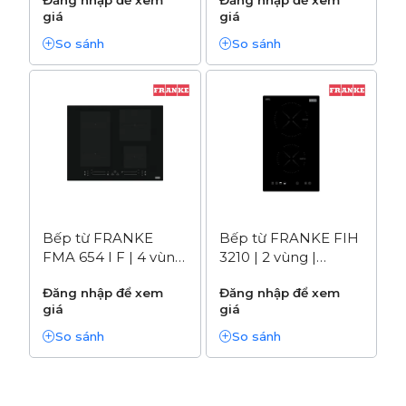
bàn | (340.0597.249)
giá
giá
So sánh
So sánh
Bếp từ FRANKE
Bếp từ FRANKE FIH
FMA 654 I F | 4 vùng
3210 | 2 vùng |
| (108.0606.111)
(108.0635.101)
Đăng nhập để xem
Đăng nhập để xem
giá
giá
So sánh
So sánh