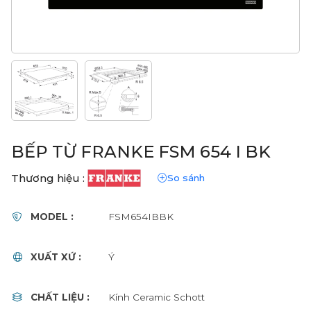
BẾP TỪ FRANKE FSM 654 I BK
Thương hiệu :
So sánh
MODEL :
FSM654IBBK
XUẤT XỨ :
Ý
CHẤT LIỆU :
Kính Ceramic Schott