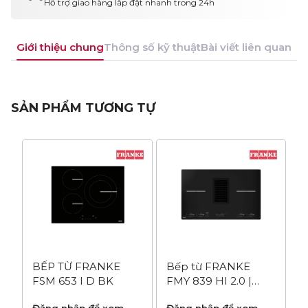
Hỗ trợ giao hàng lắp đặt nhanh trong 24h
Giới thiệu chung
Thông số kỹ thuật
Bài viết liên quan
SẢN PHẨM TƯƠNG TỰ
BẾP TỪ FRANKE
Bếp từ FRANKE
FSM 653 I D BK
FMY 839 HI 2.0 |
kèm máy hút âm
Đăng nhập để xem
Đăng nhập để xem